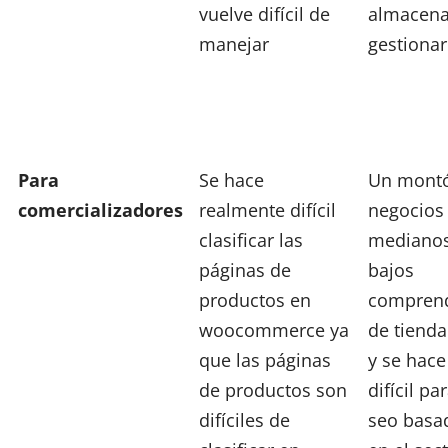
vuelve difícil de
almacena
manejar
gestionar
Para
Se hace
Un mont
comercializadores
realmente difícil
negocios
clasificar las
mediano
páginas de
bajos
productos en
compren
woocommerce ya
de tiend
que las páginas
y se hace
de productos son
difícil pa
difíciles de
seo basa