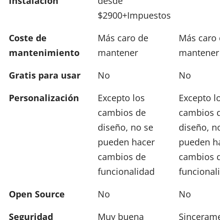
instalación
desde
$2900+Impuestos
Coste de
Más caro de
Más caro
mantenimiento
mantener
mantener
Gratis para usar
No
No
Personalización
Excepto los
Excepto l
cambios de
cambios 
diseño, no se
diseño, n
pueden hacer
pueden h
cambios de
cambios 
funcionalidad
funcional
Open Source
No
No
Seguridad
Muy buena
Sincerame