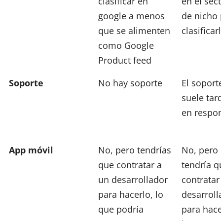
clasificar en
en el sec
google a menos
de nicho
que se alimenten
clasificar
como Google
Product feed
Soporte
No hay soporte
El soport
suele tar
en respo
App móvil
No, pero tendrías
No, pero
que contratar a
tendría q
un desarrollador
contratar
para hacerlo, lo
desarroll
que podría
para hace