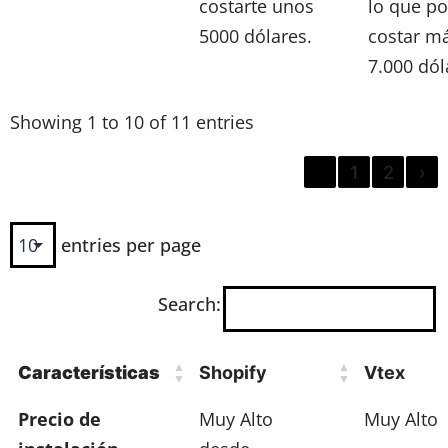
costarte unos
lo que po
5000 dólares.
costar m
7.000 dól
Showing 1 to 10 of 11 entries
‹
1
2
›
entries per page
Search:
Características
Shopify
Vtex
Precio de
Muy Alto
Muy Alto