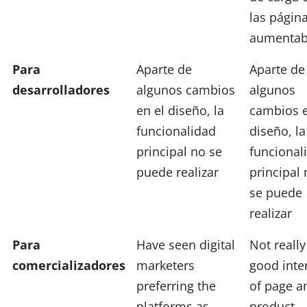
las págin
aumenta
Para
Aparte de
Aparte de
desarrolladores
algunos cambios
algunos
en el diseño, la
cambios e
funcionalidad
diseño, la
principal no se
funcional
puede realizar
principal
se puede
realizar
Para
Have seen digital
Not really
comercializadores
marketers
good int
preferring the
of page a
platforms as
product