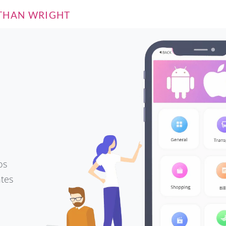
THAN WRIGHT
os
ntes