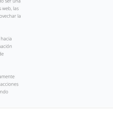
do ser una
s web, las
ovechar la
 hacia
mación
de
tamente
racciones
rando