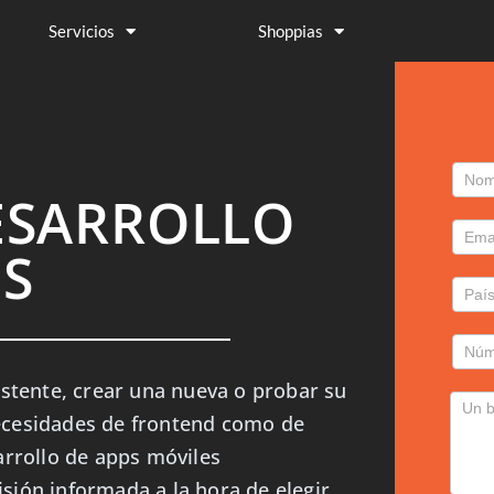
Servicios
Shoppias
Con
ESARROLLO
Gra
ES
istente, crear una nueva o probar su
ecesidades de frontend como de
arrollo de apps móviles
ión informada a la hora de elegir