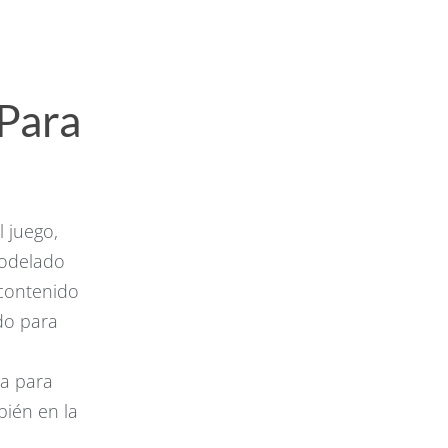
Para
l juego,
modelado
 contenido
do para
za para
bién en la