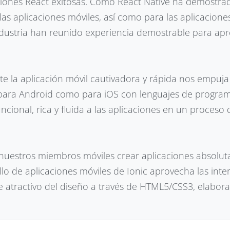
ciones React exitosas. Como React Native ha demostra
as aplicaciones móviles, así como para las aplicacione
dustria han reunido experiencia demostrable para apr
te la aplicación móvil cautivadora y rápida nos empuja
o para Android como para iOS con lenguajes de progra
ncional, rica y fluida a las aplicaciones en un proceso 
 nuestros miembros móviles crear aplicaciones absolu
lo de aplicaciones móviles de Ionic aprovecha las inte
que atractivo del diseño a través de HTML5/CSS3, elabo