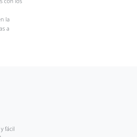
s con los
n la
as a
y fácil